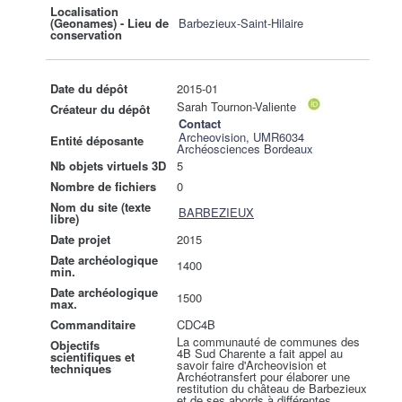
Localisation
(Geonames) - Lieu de
Barbezieux-Saint-Hilaire
conservation
Date du dépôt
2015-01
Sarah Tournon-Valiente
Créateur du dépôt
Contact
Archeovision, UMR6034
Entité déposante
Archéosciences Bordeaux
Nb objets virtuels 3D
5
Nombre de fichiers
0
Nom du site (texte
BARBEZIEUX
libre)
Date projet
2015
Date archéologique
1400
min.
Date archéologique
1500
max.
Commanditaire
CDC4B
La communauté de communes des
Objectifs
4B Sud Charente a fait appel au
scientifiques et
savoir faire d'Archeovision et
techniques
Archéotransfert pour élaborer une
restitution du château de Barbezieux
et de ses abords à différentes