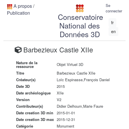
A propos
/
Se
connecter
Publication
Conservatoire
fr
National des
en
Données 3D
Barbezieux Castle XIIe
Nature de la
Objet Virtuel 3D
ressource
Titre
Barbezieux Castle XIIe
Créateur(s)
Loïc Espinasse,François Daniel
Date 3D
2015
Date archéologique
XIIe
Version
V2
Contributeur(s)
Didier Delhoum,Marie Faure
Date creation 3D min
2015-01-01
Date creation 3D max
2015-12-31
Catégorie
Monument