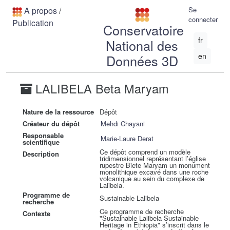
A propos
/
Se
connecter
Publication
Conservatoire
fr
National des
en
Données 3D
LALIBELA Beta Maryam
Nature de la ressource
Dépôt
Créateur du dépôt
Mehdi Chayani
Responsable
Marie-Laure Derat
scientifique
Ce dépôt comprend un modèle
Description
tridimensionnel représentant l’église
rupestre Biete Maryam un monument
monolithique excavé dans une roche
volcanique au sein du complexe de
Lalibela.
Programme de
Sustainable Lalibela
recherche
Ce programme de recherche
Contexte
"Sustainable Lalibela Sustainable
Heritage in Ethiopia" s’inscrit dans le