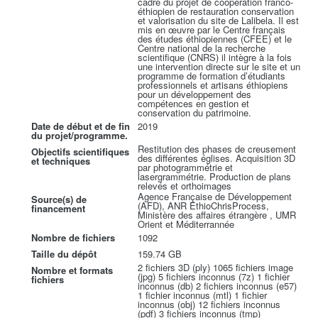
cadre du projet de coopération franco-
éthiopien de restauration conservation
et valorisation du site de Lalibela. Il est
mis en œuvre par le Centre français
des études éthiopiennes (CFEE) et le
Centre national de la recherche
scientifique (CNRS) il intègre à la fois
une intervention directe sur le site et un
programme de formation d’étudiants
professionnels et artisans éthiopiens
pour un développement des
compétences en gestion et
conservation du patrimoine.
Date de début et de fin
2019
du projet/programme.
Restitution des phases de creusement
Objectifs scientifiques
des différentes églises. Acquisition 3D
et techniques
par photogrammétrie et
lasergrammétrie. Production de plans
relevés et orthoimages
Agence Française de Développement
Source(s) de
(AFD), ANR EthioChrisProcess,
financement
Ministère des affaires étrangère , UMR
Orient et Méditerrannée
Nombre de fichiers
1092
Taille du dépôt
159.74 GB
2 fichiers 3D (ply) 1065 fichiers image
Nombre et formats
(jpg) 5 fichiers inconnus (7z) 1 fichier
fichiers
inconnus (db) 2 fichiers inconnus (e57)
1 fichier inconnus (mtl) 1 fichier
inconnus (obj) 12 fichiers inconnus
(pdf) 3 fichiers inconnus (tmp)