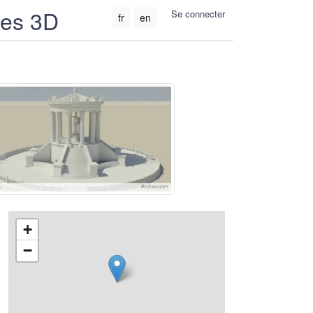
ées 3D
Se connecter
fr
en
+
−