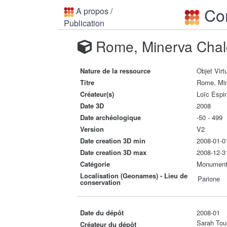
Con
A propos
/
Publication
Rome, Minerva Chalc
Nature de la ressource
Objet Virt
Titre
Rome, Min
Créateur(s)
Loïc Espi
Date 3D
2008
Date archéologique
-50 - 499
Version
V2
Date creation 3D min
2008-01-0
Date creation 3D max
2008-12-3
Catégorie
Monumen
Localisation (Geonames) - Lieu de
Parione
conservation
Date du dépôt
2008-01
Sarah Tou
Créateur du dépôt