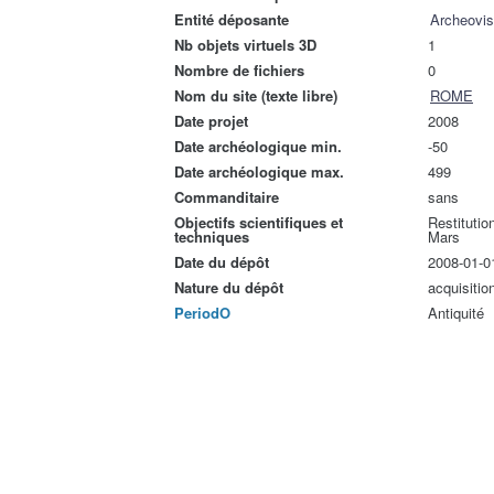
Entité déposante
Archeovi
Nb objets virtuels 3D
1
Nombre de fichiers
0
Nom du site (texte libre)
ROME
Date projet
2008
Date archéologique min.
-50
Date archéologique max.
499
Commanditaire
sans
Objectifs scientifiques et
Restitutio
techniques
Mars
Date du dépôt
2008-01-0
Nature du dépôt
acquisitio
PeriodO
Antiquité