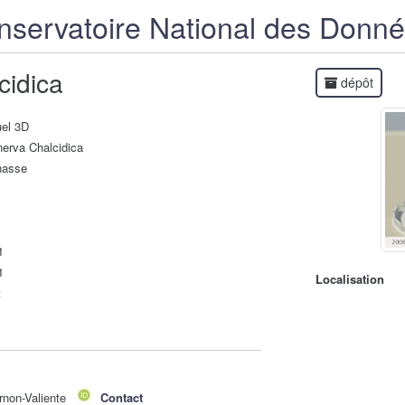
servatoire National des Donn
idica
dépôt
uel 3D
erva Chalcidica
nasse
1
1
Localisation
t
rnon-Valiente
Contact