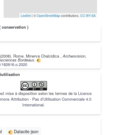
Leaflet
| ©
OpenStreetMap
contributors,
CC-BY-SA
( conservation )
(2008). Rome, Minerva Chalcidica ,
Archeovision,
sciences Bordeaux
.
/182616.o.2020
utilisation
st mise à disposition selon les termes de la
Licence
ons Attribution - Pas d’Utilisation Commerciale 4.0
International
.
l
Datacite json