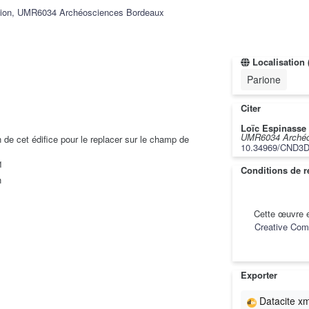
sion, UMR6034 Archéosciences Bordeaux
Localisation 
Parione
Citer
Loïc Espinasse
UMR6034 Archéo
n de cet édifice pour le replacer sur le champ de
10.34969/CND3D
1
Conditions de ré
n
Cette œuvre e
Creative Comm
Exporter
Datacite xm