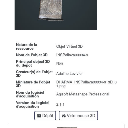
Nature de la
Objet Virtuel 3D
ressource
Nom de l'objet 3D
INSPallava00034-9
Principal object 3D
Non
du dépôt
Createur(s) de l'objet
Adeline Levivier
3D
Miniature de l'objet
DHARMA_INSPallava00034-9_3D_0
3D
1.png
Nom du logiciel
Agisoft Metashape Professional
d'acquisition
Version du logiciel
2.1.1
d'acquisition
Dépôt
Visionneuse 3D