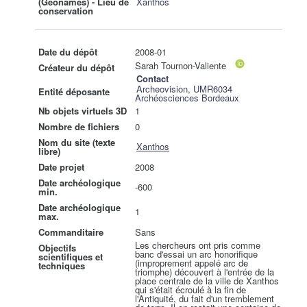
(Geonames) - Lieu de
Xanthos
conservation
Date du dépôt
2008-01
Sarah Tournon-Valiente
Créateur du dépôt
Contact
Archeovision, UMR6034
Entité déposante
Archéosciences Bordeaux
Nb objets virtuels 3D
1
Nombre de fichiers
0
Nom du site (texte
Xanthos
libre)
Date projet
2008
Date archéologique
-600
min.
Date archéologique
1
max.
Commanditaire
Sans
Les chercheurs ont pris comme
Objectifs
banc d'essai un arc honorifique
scientifiques et
(improprement appelé arc de
techniques
triomphe) découvert à l'entrée de la
place centrale de la ville de Xanthos
qui s'était écroulé à la fin de
l'Antiquité, du fait d'un tremblement