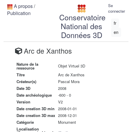
A propos
/
Se
connecter
Publication
Conservatoire
fr
National des
en
Données 3D
Arc de Xanthos
Nature de la
Objet Virtuel 3D
ressource
Titre
Arc de Xanthos
Créateur(s)
Pascal Mora
Date 3D
2008
Date archéologique
-600 - 0
Version
V2
Date creation 3D min
2008-01-01
Date creation 3D max
2008-12-31
Catégorie
Monument
Localisation