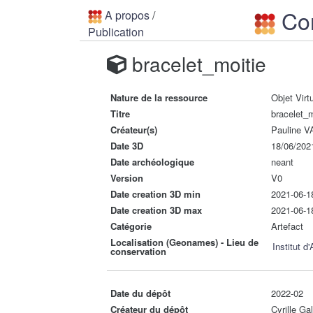
Con
A propos
/
Publication
bracelet_moitie
Nature de la ressource
Objet Virt
Titre
bracelet_m
Créateur(s)
Pauline
Date 3D
18/06/202
Date archéologique
neant
Version
V0
Date creation 3D min
2021-06-1
Date creation 3D max
2021-06-1
Catégorie
Artefact
Localisation (Geonames) - Lieu de
Institut d
conservation
Date du dépôt
2022-02
Créateur du dépôt
Cyrille Ga