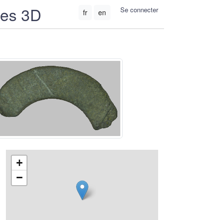
ées 3D
Se connecter
fr
en
+
−