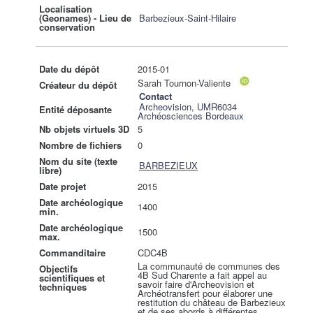
Localisation
(Geonames) - Lieu de
Barbezieux-Saint-Hilaire
conservation
Date du dépôt
2015-01
Sarah Tournon-Valiente
Créateur du dépôt
Contact
Archeovision, UMR6034
Entité déposante
Archéosciences Bordeaux
Nb objets virtuels 3D
5
Nombre de fichiers
0
Nom du site (texte
BARBEZIEUX
libre)
Date projet
2015
Date archéologique
1400
min.
Date archéologique
1500
max.
Commanditaire
CDC4B
La communauté de communes des
Objectifs
4B Sud Charente a fait appel au
scientifiques et
savoir faire d'Archeovision et
techniques
Archéotransfert pour élaborer une
restitution du château de Barbezieux
et de ses abords à différentes