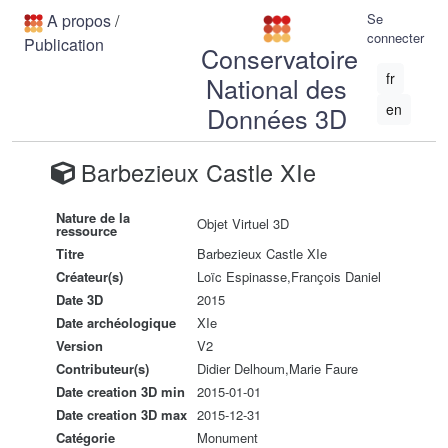
A propos
/
Se
connecter
Publication
Conservatoire
fr
National des
en
Données 3D
Barbezieux Castle XIe
Nature de la
Objet Virtuel 3D
ressource
Titre
Barbezieux Castle XIe
Créateur(s)
Loïc Espinasse,François Daniel
Date 3D
2015
Date archéologique
XIe
Version
V2
Contributeur(s)
Didier Delhoum,Marie Faure
Date creation 3D min
2015-01-01
Date creation 3D max
2015-12-31
Catégorie
Monument