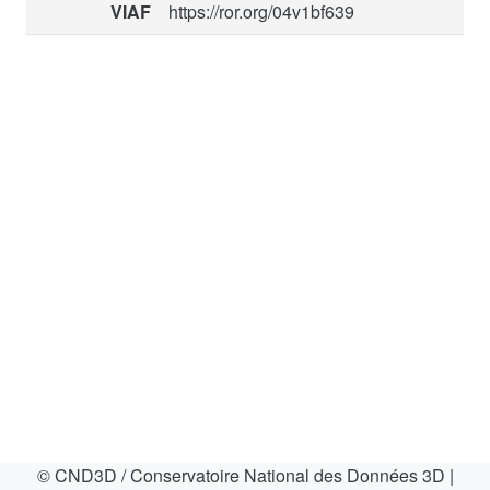
VIAF
https://ror.org/04v1bf639
© CND3D / Conservatoire National des Données 3D
|