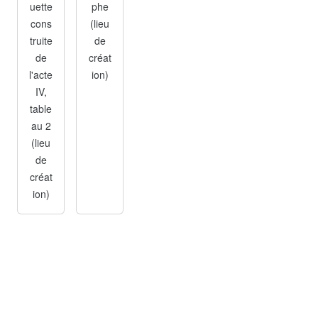
uette
phe
cons
(lieu
truite
de
de
créat
l'acte
ion)
IV,
table
au 2
(lieu
de
créat
ion)