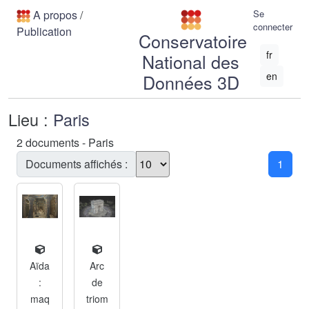
A propos
/
Se
connecter
Publication
Conservatoire
fr
National des
en
Données 3D
Lieu :
Paris
2 documents - Paris
Documents affichés :
1
Aïda
Arc
:
de
maq
triom