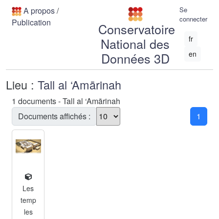
A propos
/
Se
connecter
Publication
Conservatoire
fr
National des
en
Données 3D
Lieu :
Tall al ‘Amārinah
1 documents - Tall al ‘Amārinah
Documents affichés :
1
Les
temp
les